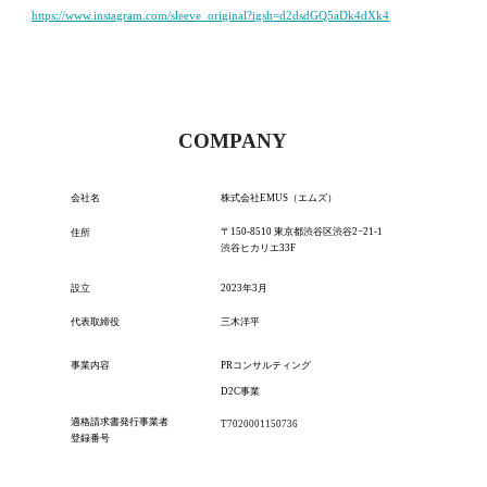
https://www.instagram.com/sleeve_original?igsh=d2dsdGQ5aDk4dXk4
COMPANY
会社名
株式会社
EMUS（エムズ）
〒150-8510 東京都渋谷区渋谷2−21-1
住所
渋谷ヒカリエ33F
設立
20
23
年
3
月
代表取締役
三木洋平
PRコンサルティング
事業内容
D2C事業
適格請求書発行事業者
T7020001150736
登録番号